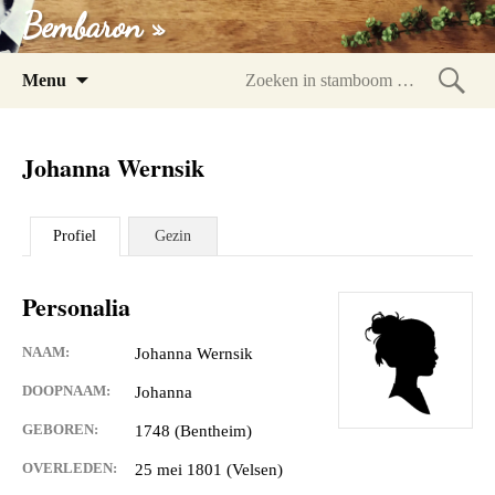
Bembaron »
Spring
Menu
naar
Zoeke
inhoud
in
Johanna Wernsik
stam
Profiel
Gezin
Personalia
NAAM:
Johanna Wernsik
DOOPNAAM:
Johanna
GEBOREN:
1748 (Bentheim)
OVERLEDEN:
25 mei 1801 (Velsen)