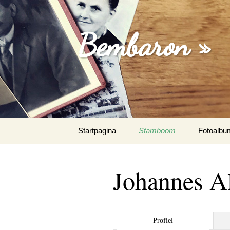
Bembaron »
Spring
Startpagina
Stamboom
Fotoalbu
naar
inhoud
Johannes A
Profiel