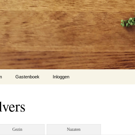
m
Gastenboek
Inloggen
lvers
Gezin
Nazaten