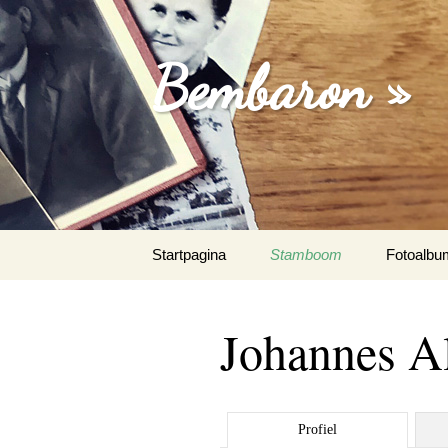
Bembaron »
Spring
Startpagina
Stamboom
Fotoalbu
naar
inhoud
Johannes A
Profiel