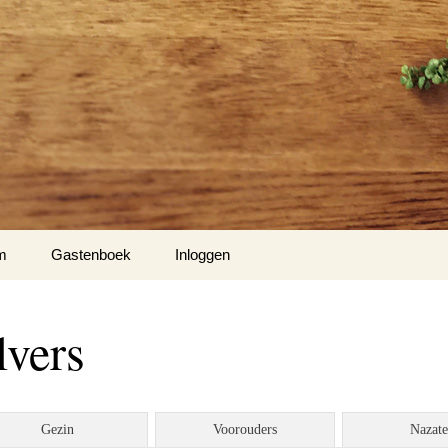
m
Gastenboek
Inloggen
lvers
Gezin
Voorouders
Nazat