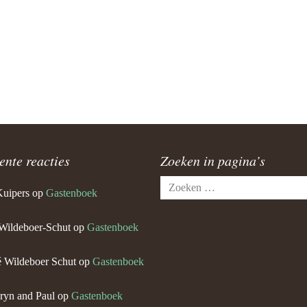
ente reacties
Zoeken in pagina’s
Zoeken
Kuipers
op
Gastenboek
naar:
Wildeboer-Schut
op
Gastenboek
 Wildeboer Schut
op
Gastenboek
ryn and Paul
op
Gastenboek