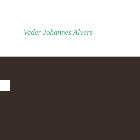
Vader
Vader
Johannes Alvers