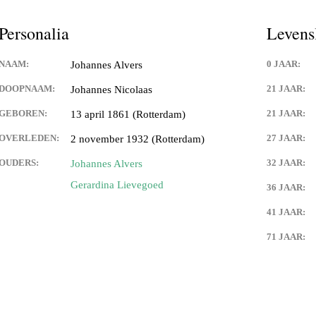
Personalia
Levens
NAAM:
0 JAAR:
Johannes Alvers
DOOPNAAM:
21 JAAR:
Johannes Nicolaas
GEBOREN:
21 JAAR:
13 april 1861 (Rotterdam)
OVERLEDEN:
27 JAAR:
2 november 1932 (Rotterdam)
OUDERS:
32 JAAR:
Johannes Alvers
Gerardina Lievegoed
36 JAAR:
41 JAAR:
71 JAAR: