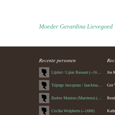
Persoon
Moeder
Moeder
Gerardina Lievegoed
ouder
navigatie
Recente personen
Rec
Lijsbet / Lijsie Bassant (--1687)
Jos 
Trijntge Jaecqman / Jaackman (--1651)
Ger 
Barber Martens (Maertens) (--1658)
René
Cecilia Wolpherts (--1660)
Kath