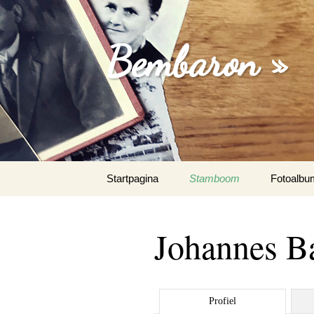
Bembaron »
Spring
Startpagina
Stamboom
Fotoalbu
naar
inhoud
Johannes B
Profiel