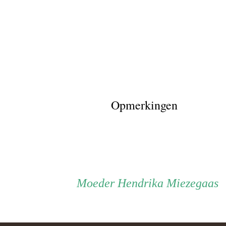
Opmerkingen
Persoon
Moeder
Moeder
Hendrika Miezegaas
ouder