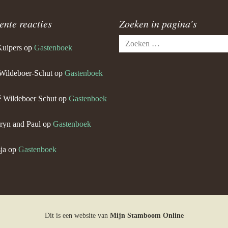
ente reacties
Zoeken in pagina’s
Zoeken
Kuipers
op
Gastenboek
naar:
Wildeboer-Schut
op
Gastenboek
 Wildeboer Schut
op
Gastenboek
ryn and Paul
op
Gastenboek
ja
op
Gastenboek
Dit is een website van
Mijn Stamboom Online