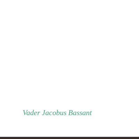
Vader
Vader
Jacobus Bassant