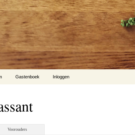
m
Gastenboek
Inloggen
assant
Voorouders