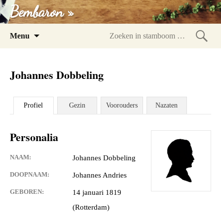
Bembaron »
Spring
Menu
naar
Zoeke
inhoud
in
Johannes Dobbeling
stam
Profiel
Gezin
Voorouders
Nazaten
Personalia
NAAM:
Johannes Dobbeling
DOOPNAAM:
Johannes Andries
GEBOREN:
14 januari 1819
(Rotterdam)