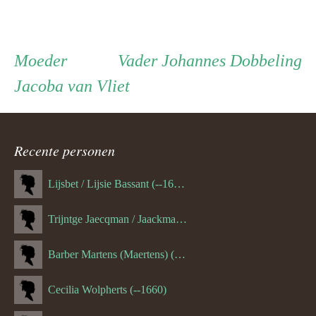
Persoon
Moeder
Vader
Moeder
Vader
Johannes Dobbeling
Jacoba van Vliet
ouder
navigatie
Recente personen
Lijsbet / Lijsie Bassant (--1687)
Trijntge Jaecqman / Jaackman (--1651)
Barber Martens (Maertens) (--1658)
Cecilia Wolpherts (--1660)