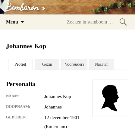
Bembaron »
Spring
Menu
naar
Zoeke
inhoud
in
Johannes Kop
stam
Profiel
Gezin
Voorouders
Nazaten
Personalia
NAAM:
Johannes Kop
DOOPNAAM:
Johannes
GEBOREN:
12 december 1901
(Rotterdam)