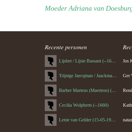
Persoon
Moeder
Moeder
Adriana van Doesbur
ouder
navigatie
Recente personen
Rec
Lijsbet / Lijsie Bassant (--1687)
Jos 
Trijntge Jaecqman / Jaackman (--1651)
Ger 
Barber Martens (Maertens) (--1658)
René
Cecilia Wolpherts (--1660)
Kath
Lenie van Gelder (15-05-1970)
natas