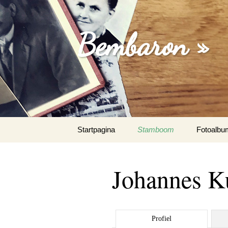
Bembaron »
Spring
Startpagina
Stamboom
Fotoalbu
naar
inhoud
Johannes Ku
Profiel