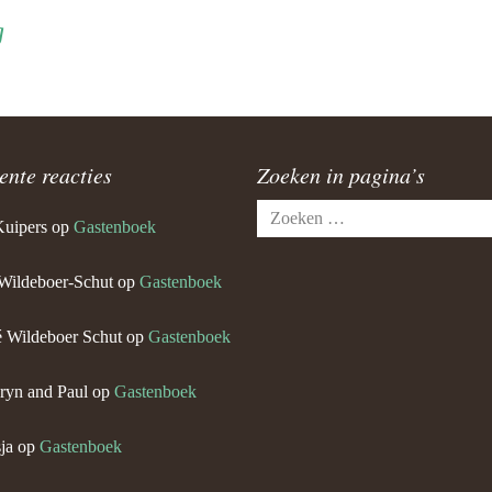
g
ente reacties
Zoeken in pagina’s
Zoeken
Kuipers
op
Gastenboek
naar:
Wildeboer-Schut
op
Gastenboek
 Wildeboer Schut
op
Gastenboek
ryn and Paul
op
Gastenboek
ja
op
Gastenboek