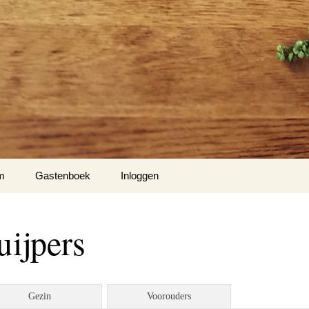
m
Gastenboek
Inloggen
ijpers
Gezin
Voorouders