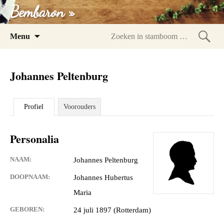
Bembaron »
Spring
Menu
naar
Zoeke
inhoud
in
Johannes Peltenburg
stam
Profiel
Voorouders
Personalia
NAAM:
Johannes Peltenburg
DOOPNAAM:
Johannes Hubertus
Maria
GEBOREN:
24 juli 1897 (Rotterdam)