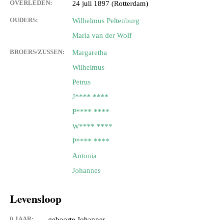
OVERLEDEN:
24 juli 1897 (Rotterdam)
OUDERS:
Wilhelmus Peltenburg
Maria van der Wolf
BROERS/ZUSSEN:
Margaretha
Wilhelmus
Petrus
J**** ****
P**** ****
W**** ****
P**** ****
Antonia
Johannes
Levensloop
0 JAAR:
geboorte Johannes