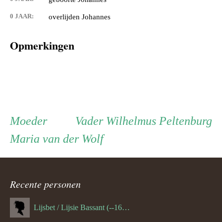
0 JAAR:
overlijden Johannes
Opmerkingen
Persoon
Moeder
Vader
Moeder
Vader
Wilhelmus Peltenburg
Maria van der Wolf
ouder
navigatie
Recente personen
Lijsbet / Lijsie Bassant (--1687)