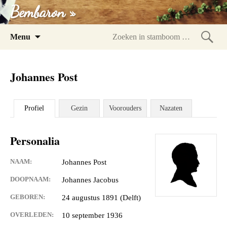
Bembaron »
Spring
Menu
naar
Zoeke
inhoud
in
Johannes Post
stam
Profiel
Gezin
Voorouders
Nazaten
Personalia
NAAM:
Johannes Post
DOOPNAAM:
Johannes Jacobus
GEBOREN:
24 augustus 1891 (Delft)
OVERLEDEN:
10 september 1936