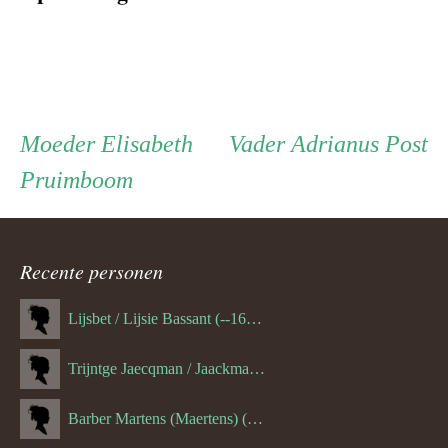
Persoon
Moeder
Vader
Moeder
Elisabeth
Vader
Adrianus Post
Pruimboom
ouder
navigatie
Recente personen
Lijsbet / Lijsie Bassant (--1687)
Trijntge Jaecqman / Jaackman (--1651)
Barber Martens (Maertens) (--1658)