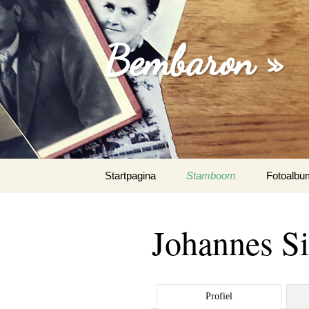
Bembaron »
Spring
Startpagina
Stamboom
Fotoalbu
naar
inhoud
Johannes S
Profiel