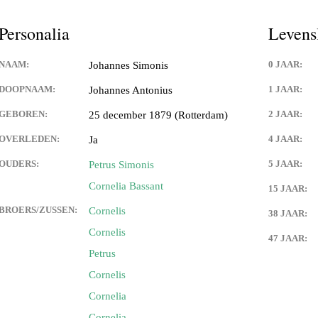
Personalia
Levens
NAAM:
0 JAAR:
Johannes Simonis
DOOPNAAM:
1 JAAR:
Johannes Antonius
GEBOREN:
2 JAAR:
25 december 1879 (Rotterdam)
OVERLEDEN:
4 JAAR:
Ja
OUDERS:
5 JAAR:
Petrus Simonis
Cornelia Bassant
15 JAAR:
BROERS/ZUSSEN:
Cornelis
38 JAAR:
Cornelis
47 JAAR:
Petrus
Cornelis
Cornelia
Cornelia