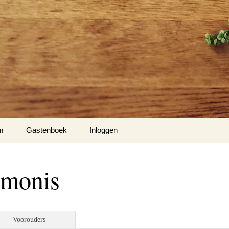
m
Gastenboek
Inloggen
imonis
Voorouders