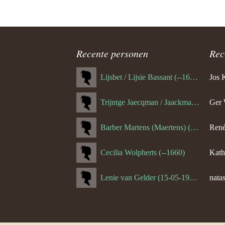
ouder
navigatie
Recente personen
Rec
Lijsbet / Lijsie Bassant (--1687)
Jos 
Trijntge Jaecqman / Jaackman (--1651)
Ger 
Barber Martens (Maertens) (--1658)
René
Cecilia Wolpherts (--1660)
Kath
Lenie van Gelder (15-05-1970)
natas