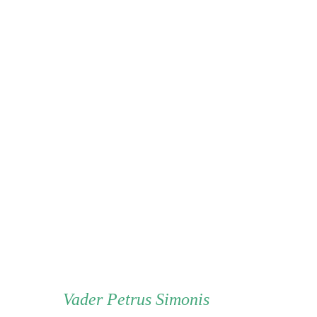
Vader
Vader
Petrus Simonis