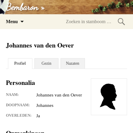
Bembaron »
Spring
Menu
naar
Zoeke
inhoud
in
Johannes van den Oever
stam
Profiel
Gezin
Nazaten
Personalia
NAAM:
Johannes van den Oever
DOOPNAAM:
Johannes
OVERLEDEN:
Ja
Opmerkingen