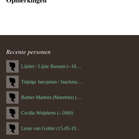
Recente personen
Lijsbet / Lijsie Bassant (--1687)
Trijntge Jaecqman / Jaackman (--1651)
Barber Martens (Maertens) (--1658)
Cecilia Wolpherts (--1660)
Lenie van Gelder (15-05-1970)