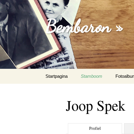
Bembaron »
Spring
Startpagina
Stamboom
Fotoalbu
naar
inhoud
Joop Spek
Profiel