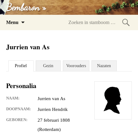
Bembaron »
Spring
Menu
naar
Zoeke
inhoud
in
Jurrien van As
stam
Profiel
Gezin
Voorouders
Nazaten
Personalia
NAAM:
Jurrien van As
DOOPNAAM:
Jurrien Hendrik
GEBOREN:
27 februari 1808
(Rotterdam)