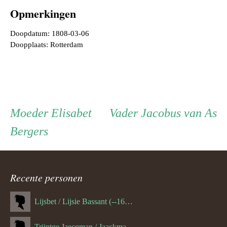
Opmerkingen
Doopdatum: 1808-03-06
Doopplaats: Rotterdam
Persoon
Moeder
Vader
Moeder
Elisabet
Vader
Jacobus van As
Bergers
ouder
navigatie
Recente personen
Lijsbet / Lijsie Bassant (--1687)
Trijntge Jaecqman / Jaackman (--1651)