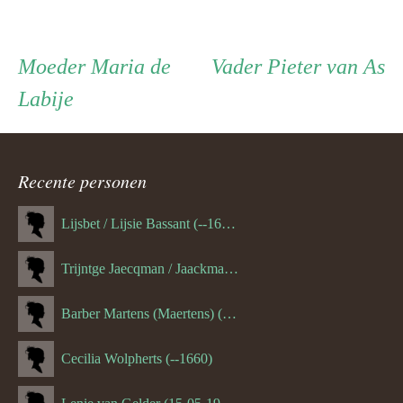
Persoon
Moeder
Vader
Moeder
Maria de
Vader
Pieter van As
Labije
ouder
navigatie
Recente personen
Lijsbet / Lijsie Bassant (--1687)
Trijntge Jaecqman / Jaackman (--1651)
Barber Martens (Maertens) (--1658)
Cecilia Wolpherts (--1660)