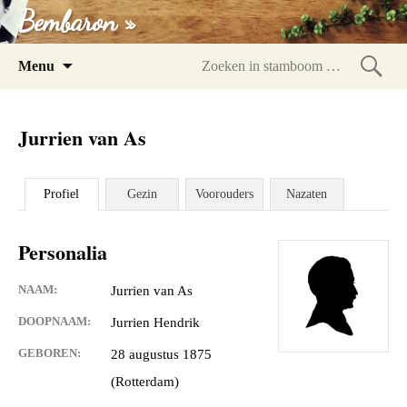
Bembaron »
Spring
Menu
naar
Zoeke
inhoud
in
Jurrien van As
stam
Profiel
Gezin
Voorouders
Nazaten
Personalia
NAAM:
Jurrien van As
DOOPNAAM:
Jurrien Hendrik
GEBOREN:
28 augustus 1875
(Rotterdam)