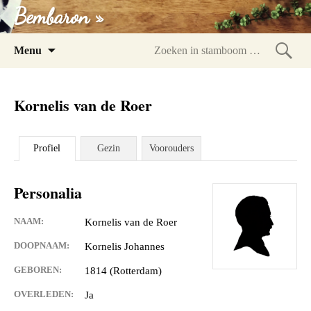
Bembaron »
Spring
Menu
naar
Zoeke
inhoud
in
Kornelis van de Roer
stam
Profiel
Gezin
Voorouders
Personalia
NAAM:
Kornelis van de Roer
DOOPNAAM:
Kornelis Johannes
GEBOREN:
1814 (Rotterdam)
OVERLEDEN:
Ja