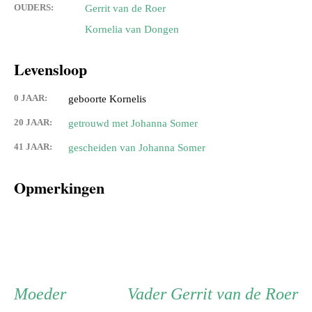
OUDERS:
Gerrit van de Roer
Kornelia van Dongen
Levensloop
0 JAAR:
geboorte Kornelis
20 JAAR:
getrouwd met Johanna Somer
41 JAAR:
gescheiden van Johanna Somer
Opmerkingen
Persoon
Moeder
Vader
Moeder
Vader
Gerrit van de Roer