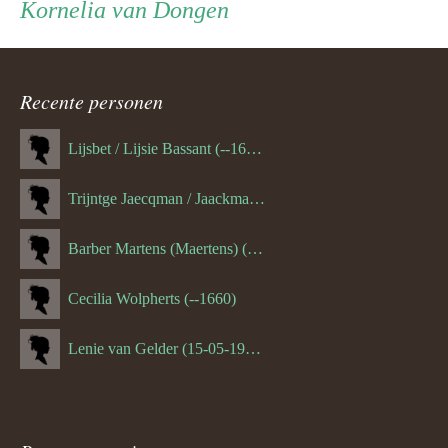
Kornelia van Dongen
ouder
navigatie
Recente personen
Lijsbet / Lijsie Bassant (--1687)
Trijntge Jaecqman / Jaackman (--1651)
Barber Martens (Maertens) (--1658)
Cecilia Wolpherts (--1660)
Lenie van Gelder (15-05-1970)