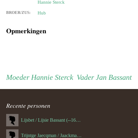
Hannie Sterck
BROER/ZUS:
Hub
Opmerkingen
Persoon
Moeder
Vader
Moeder
Hannie Sterck
Vader
Jan Bassant
ouder
Recente personen
navigatie
Lijsbet / Lijsie Bassant (--1687)
Trijntge Jaecqman / Jaackman (--1651)