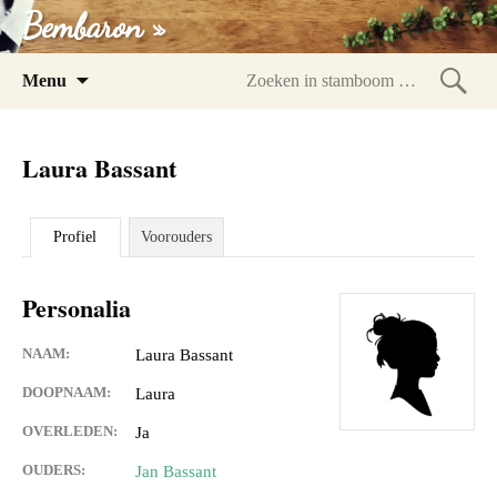
Bembaron »
Spring
Menu
naar
Zoeke
inhoud
in
Laura Bassant
stam
Profiel
Voorouders
Personalia
NAAM:
Laura Bassant
DOOPNAAM:
Laura
OVERLEDEN:
Ja
OUDERS:
Jan Bassant