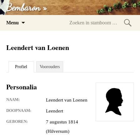
Bembaron »
Spring
Menu
naar
Zoeke
inhoud
in
Leendert van Loenen
stam
Profiel
Voorouders
Personalia
NAAM:
Leendert van Loenen
DOOPNAAM:
Leendert
GEBOREN:
7 augustus 1814
(Hilversum)