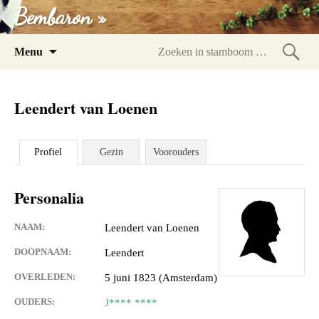
Bembaron »
Spring
Menu
naar
Zoeke
inhoud
in
Leendert van Loenen
stam
Profiel
Gezin
Voorouders
Personalia
NAAM:
Leendert van Loenen
DOOPNAAM:
Leendert
OVERLEDEN:
5 juni 1823 (Amsterdam)
OUDERS:
J**** ****