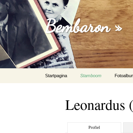
Bembaron »
Spring
Startpagina
Stamboom
Fotoalbu
naar
inhoud
Leonardus (
Profiel