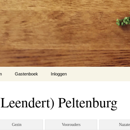
m
Gastenboek
Inloggen
Leendert) Peltenburg
Gezin
Voorouders
Nazat