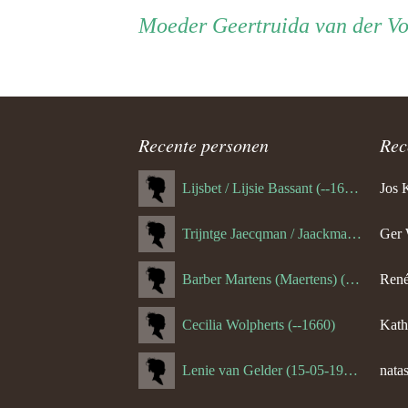
Persoon
Moeder
Moeder
Geertruida van der Vo
ouder
navigatie
Recente personen
Rec
Lijsbet / Lijsie Bassant (--1687)
Jos 
Trijntge Jaecqman / Jaackman (--1651)
Ger 
Barber Martens (Maertens) (--1658)
René
Cecilia Wolpherts (--1660)
Kath
Lenie van Gelder (15-05-1970)
natas