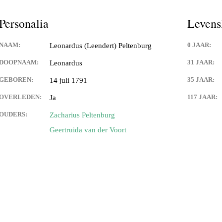
Personalia
Levens
NAAM:
0 JAAR:
Leonardus (Leendert) Peltenburg
DOOPNAAM:
31 JAAR:
Leonardus
GEBOREN:
35 JAAR:
14 juli 1791
OVERLEDEN:
117 JAAR:
Ja
OUDERS:
Zacharius Peltenburg
Geertruida van der Voort