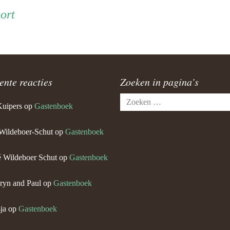
ort
ente reacties
Zoeken in pagina’s
Zoeken
Kuipers
op
Gastenboek
naar:
Wildeboer-Schut
op
Gastenboek
 Wildeboer Schut
op
Gastenboek
ryn and Paul
op
Gastenboek
ja
op
Gastenboek