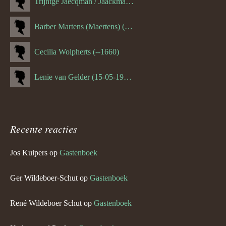
Trijntge Jaecqman / Jaackman (--1651)
Barber Martens (Maertens) (--1658)
Cecilia Wolpherts (--1660)
Lenie van Gelder (15-05-1970)
Recente reacties
Jos Kuipers
op
Gastenboek
Ger Wildeboer-Schut
op
Gastenboek
René Wildeboer Schut
op
Gastenboek