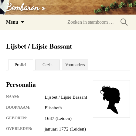
Bembaron »
Spring
Menu
naar
Zoeke
inhoud
in
Lijsbet / Lijsie Bassant
stam
Profiel
Gezin
Voorouders
Personalia
NAAM:
Lijsbet / Lijsie Bassant
DOOPNAAM:
Elisabeth
GEBOREN:
1687 (Leiden)
OVERLEDEN:
januari 1772 (Leiden)