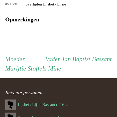
85 JAAR:
overlijden Lijsbet / Lijsie
Opmerkingen
Persoon
Moeder
Vader
Moeder
Vader
Jan Baptist Bassant
Marijtie Stoffels Mine
ouder
navigatie
Recente personen
Lijsbet / Lijsie Bassant (--1687)