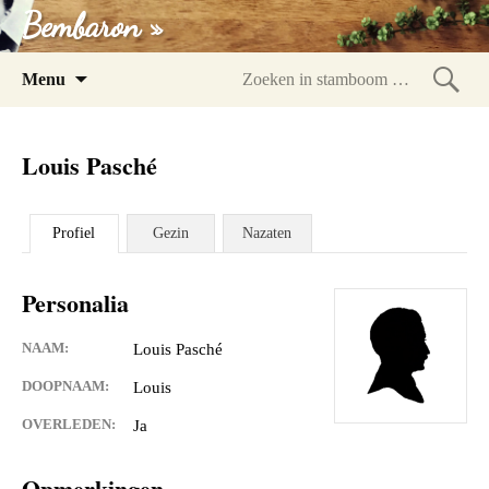
Bembaron »
Spring
Menu
naar
Zoeke
inhoud
in
Louis Pasché
stam
Profiel
Gezin
Nazaten
Personalia
NAAM:
Louis Pasché
DOOPNAAM:
Louis
OVERLEDEN:
Ja
Opmerkingen