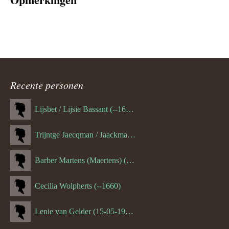
Recente personen
Lijsbet / Lijsie Bassant (--1687)
Trijntge Jaecqman / Jaackman (--1651)
Barber Martens (Maertens) (--1658)
Cecilia Wolpherts (--1660)
Lenie van Gelder (15-05-1970)