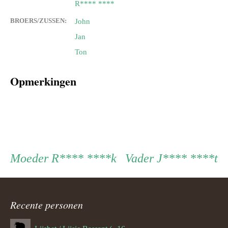
R**** ****
BROERS/ZUSSEN:
John
Jan
Ton
Opmerkingen
Persoon
Moeder
Vader
Moeder
R**** ****k
Vader
J**** ****t
ouder
Recente personen
navigatie