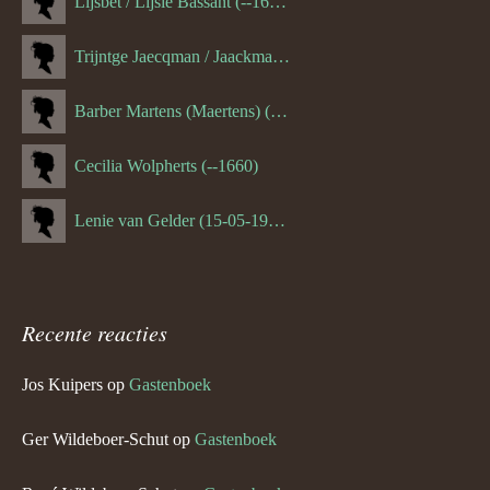
Lijsbet / Lijsie Bassant (--1687)
Trijntge Jaecqman / Jaackman (--1651)
Barber Martens (Maertens) (--1658)
Cecilia Wolpherts (--1660)
Lenie van Gelder (15-05-1970)
Recente reacties
Jos Kuipers
op
Gastenboek
Ger Wildeboer-Schut
op
Gastenboek