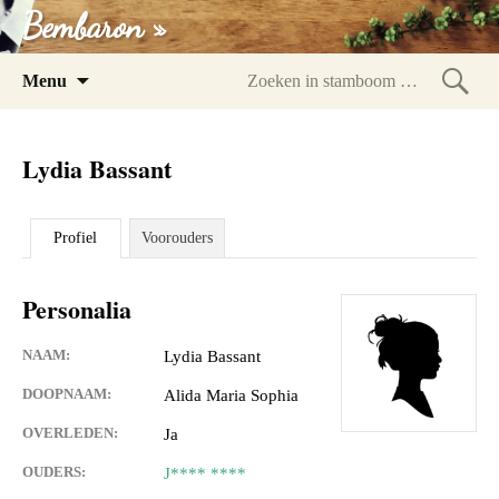
Bembaron »
Spring
Menu
naar
Zoeke
inhoud
in
Lydia Bassant
stam
Profiel
Voorouders
Personalia
NAAM:
Lydia Bassant
DOOPNAAM:
Alida Maria Sophia
OVERLEDEN:
Ja
OUDERS:
J**** ****