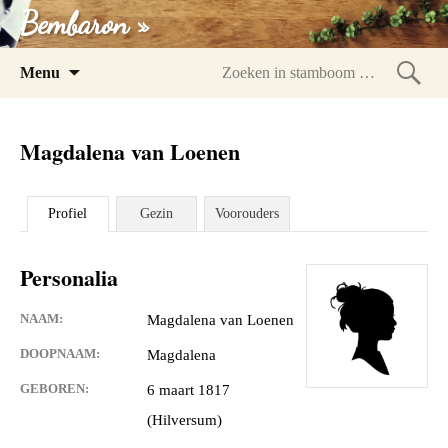
Bembaron »
Spring
Menu
naar
Zoeke
inhoud
in
Magdalena van Loenen
stam
Profiel
Gezin
Voorouders
Personalia
NAAM:
Magdalena van Loenen
DOOPNAAM:
Magdalena
GEBOREN:
6 maart 1817
(Hilversum)