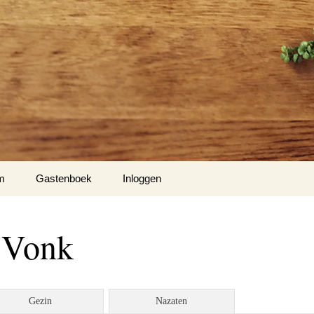
m
Gastenboek
Inloggen
 Vonk
Gezin
Nazaten