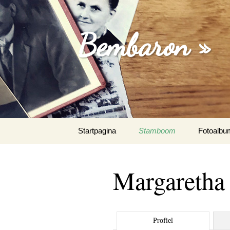
Bembaron »
Spring
Startpagina
Stamboom
Fotoalbu
naar
inhoud
Margaretha
Profiel