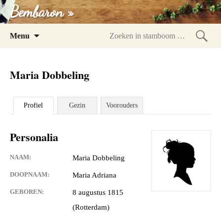
Bembaron »
Spring
Menu
naar
Zoeke
inhoud
in
Maria Dobbeling
stam
Profiel
Gezin
Voorouders
Personalia
NAAM:
Maria Dobbeling
DOOPNAAM:
Maria Adriana
GEBOREN:
8 augustus 1815
(Rotterdam)