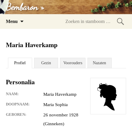
Bembaron »
Spring
Menu
naar
Zoeke
inhoud
in
Maria Haverkamp
stam
Profiel
Gezin
Voorouders
Nazaten
Personalia
NAAM:
Maria Haverkamp
DOOPNAAM:
Maria Sophia
GEBOREN:
26 november 1928
(Ginneken)