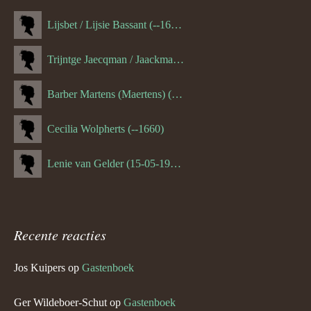
Lijsbet / Lijsie Bassant (--1687)
Trijntge Jaecqman / Jaackman (--1651)
Barber Martens (Maertens) (--1658)
Cecilia Wolpherts (--1660)
Lenie van Gelder (15-05-1970)
Recente reacties
Jos Kuipers
op
Gastenboek
Ger Wildeboer-Schut
op
Gastenboek