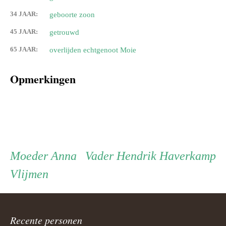
34 JAAR:
geboorte zoon
45 JAAR:
getrouwd
65 JAAR:
overlijden echtgenoot Moie
Opmerkingen
Persoon
Moeder
Vader
Moeder
Anna
Vader
Hendrik Haverkamp
Vlijmen
ouder
navigatie
Recente personen