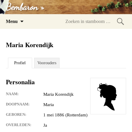
Bembaron »
Spring
Menu
naar
Zoeke
inhoud
in
Maria Korendijk
stam
Profiel
Voorouders
Personalia
NAAM:
Maria Korendijk
DOOPNAAM:
Maria
GEBOREN:
1 mei 1886 (Rotterdam)
OVERLEDEN:
Ja