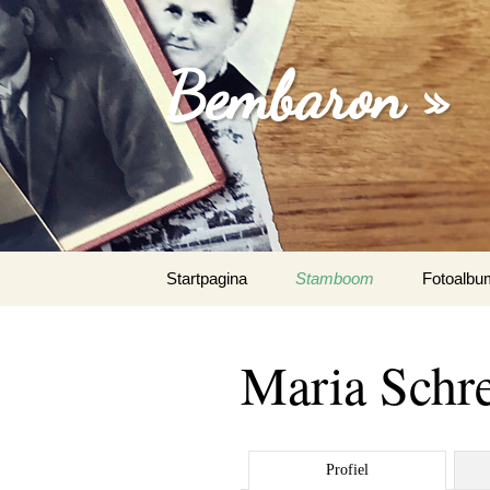
Bembaron »
Spring
Startpagina
Stamboom
Fotoalbu
naar
inhoud
Maria Schr
Profiel