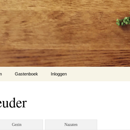
m
Gastenboek
Inloggen
euder
Gezin
Nazaten