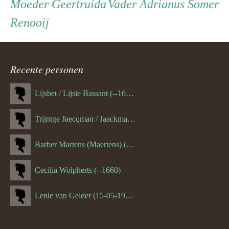
Persoon
Moeder
Vader
Moeder
Geertruida
Vader
Adrianus Somer
Renooij
ouder
navigatie
Recente personen
Lijsbet / Lijsie Bassant (--1687)
Trijntge Jaecqman / Jaackman (--1651)
Barber Martens (Maertens) (--1658)
Cecilia Wolpherts (--1660)
Lenie van Gelder (15-05-1970)