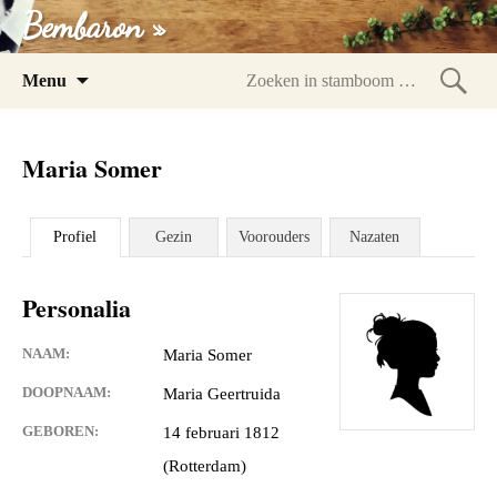
Bembaron »
Spring
Menu
naar
Zoeke
inhoud
in
Maria Somer
stam
Profiel
Gezin
Voorouders
Nazaten
Personalia
NAAM:
Maria Somer
DOOPNAAM:
Maria Geertruida
GEBOREN:
14 februari 1812
(Rotterdam)