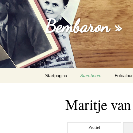
Bembaron »
Spring
Startpagina
Stamboom
Fotoalbu
naar
inhoud
Maritje van 
Profiel