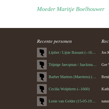
Persoon
Moeder
Moeder
Maritje Boelhouwer
ouder
navigatie
Recente personen
Rec
Lijsbet / Lijsie Bassant (--1687)
Jos 
Trijntge Jaecqman / Jaackman (--1651)
Ger 
Barber Martens (Maertens) (--1658)
René
Cecilia Wolpherts (--1660)
Kath
Lenie van Gelder (15-05-1970)
natas