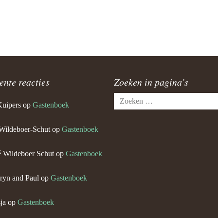
ente reacties
Zoeken in pagina’s
Zoeken
Kuipers
op
Gastenboek
naar:
Wildeboer-Schut
op
Gastenboek
 Wildeboer Schut
op
Gastenboek
ryn and Paul
op
Gastenboek
ja
op
Gastenboek