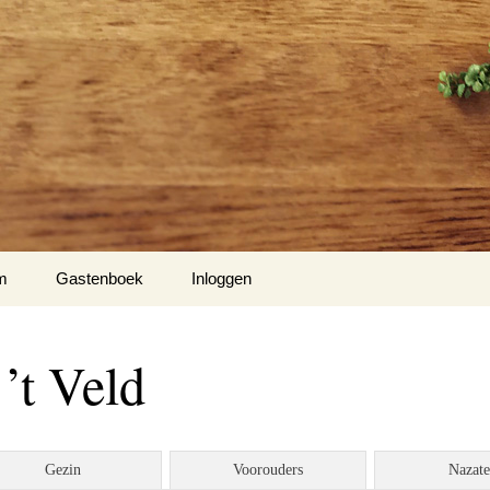
m
Gastenboek
Inloggen
’t Veld
Gezin
Voorouders
Nazat