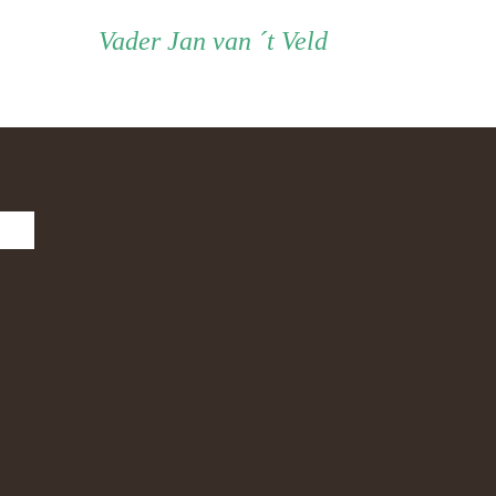
Vader
Vader
Jan van ´t Veld