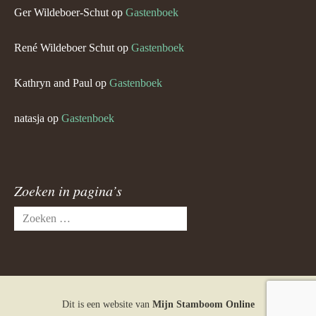
Ger Wildeboer-Schut
op
Gastenboek
René Wildeboer Schut
op
Gastenboek
Kathryn and Paul
op
Gastenboek
natasja
op
Gastenboek
Zoeken in pagina’s
Zoeken
naar:
Dit is een website van
Mijn Stamboom Online