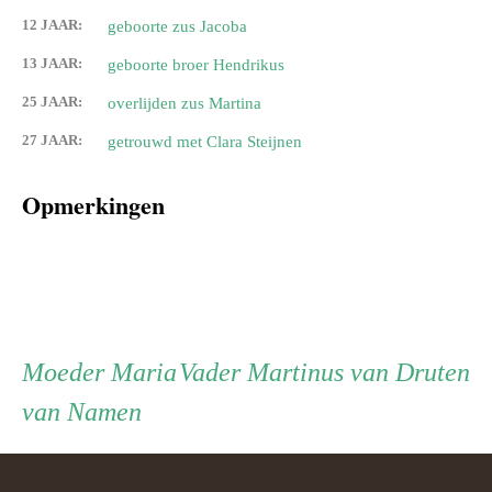
12 JAAR:
geboorte zus Jacoba
13 JAAR:
geboorte broer Hendrikus
25 JAAR:
overlijden zus Martina
27 JAAR:
getrouwd met Clara Steijnen
Opmerkingen
Persoon
Moeder
Vader
Moeder
Maria
Vader
Martinus van Druten
van Namen
ouder