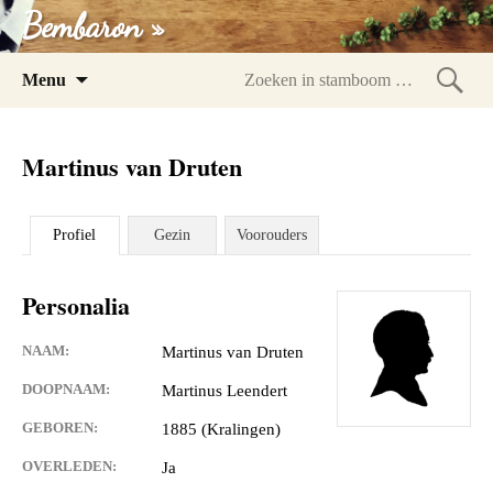
Bembaron »
Spring
Menu
naar
Zoeke
inhoud
in
Martinus van Druten
stam
Profiel
Gezin
Voorouders
Personalia
NAAM:
Martinus van Druten
DOOPNAAM:
Martinus Leendert
GEBOREN:
1885 (Kralingen)
OVERLEDEN:
Ja