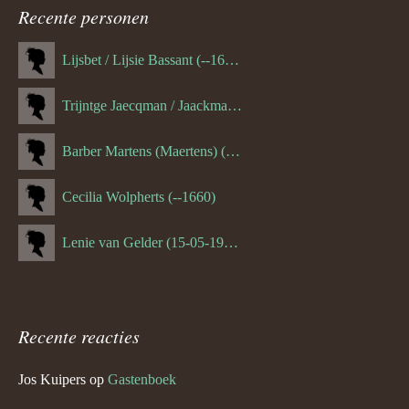
navigatie
Recente personen
Lijsbet / Lijsie Bassant (--1687)
Trijntge Jaecqman / Jaackman (--1651)
Barber Martens (Maertens) (--1658)
Cecilia Wolpherts (--1660)
Lenie van Gelder (15-05-1970)
Recente reacties
Jos Kuipers
op
Gastenboek