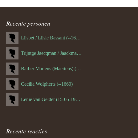
ouder
navigatie
Recente personen
Lijsbet / Lijsie Bassant (--1687)
Trijntge Jaecqman / Jaackman (--1651)
Barber Martens (Maertens) (--1658)
Cecilia Wolpherts (--1660)
Lenie van Gelder (15-05-1970)
Recente reacties