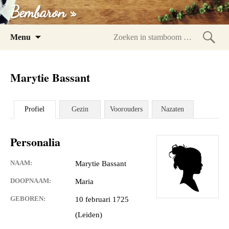
Bembaron »
Spring
Menu
naar
Zoeke
inhoud
in
Marytie Bassant
stam
Profiel
Gezin
Voorouders
Nazaten
Personalia
NAAM:
Marytie Bassant
DOOPNAAM:
Maria
GEBOREN:
10 februari 1725
(Leiden)