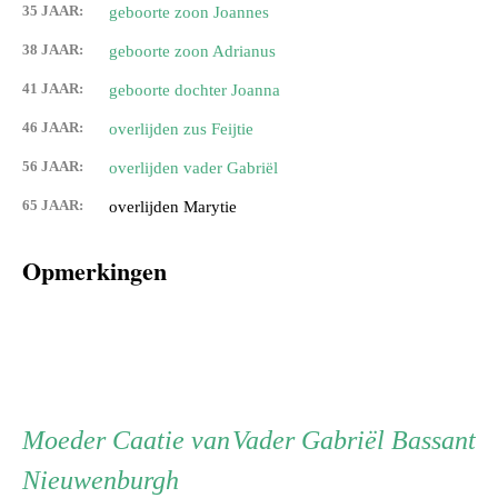
35 JAAR:
geboorte zoon Joannes
38 JAAR:
geboorte zoon Adrianus
41 JAAR:
geboorte dochter Joanna
46 JAAR:
overlijden zus Feijtie
56 JAAR:
overlijden vader Gabriël
65 JAAR:
overlijden Marytie
Opmerkingen
Persoon
Moeder
Vader
Moeder
Caatie van
Vader
Gabriël Bassant
Nieuwenburgh