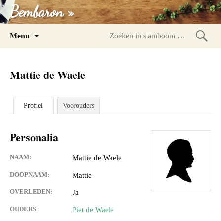
Bembaron »
Spring
Menu
naar
Zoeke
inhoud
in
Mattie de Waele
stam
Profiel
Voorouders
Personalia
NAAM:
Mattie de Waele
DOOPNAAM:
Mattie
OVERLEDEN:
Ja
OUDERS:
Piet de Waele