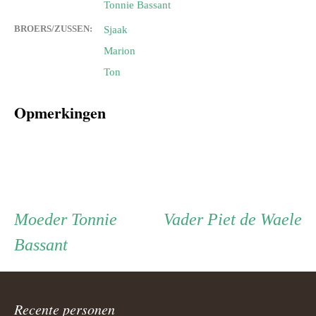
Tonnie Bassant
BROERS/ZUSSEN:
Sjaak
Marion
Ton
Opmerkingen
Persoon
Moeder
Vader
Moeder
Tonnie
Vader
Piet de Waele
Bassant
ouder
navigatie
Recente personen