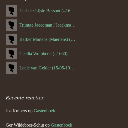
Lijsbet / Lijsie Bassant (--1687)
Trijntge Jaecqman / Jaackman (--1651)
Barber Martens (Maertens) (--1658)
Cecilia Wolpherts (--1660)
Lenie van Gelder (15-05-1970)
Recente reacties
Jos Kuipers
op
Gastenboek
Ger Wildeboer-Schut
op
Gastenboek