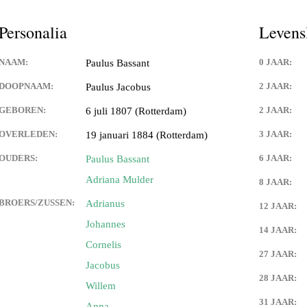
Personalia
Levens
NAAM:
0 JAAR:
Paulus Bassant
DOOPNAAM:
2 JAAR:
Paulus Jacobus
GEBOREN:
2 JAAR:
6 juli 1807 (Rotterdam)
OVERLEDEN:
3 JAAR:
19 januari 1884 (Rotterdam)
OUDERS:
6 JAAR:
Paulus Bassant
Adriana Mulder
8 JAAR:
BROERS/ZUSSEN:
Adrianus
12 JAAR:
Johannes
14 JAAR:
Cornelis
27 JAAR:
Jacobus
28 JAAR:
Willem
31 JAAR:
Anna