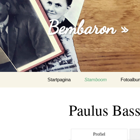
Bembaron »
Spring
Startpagina
Stamboom
Fotoalbu
naar
inhoud
Paulus Bass
Profiel