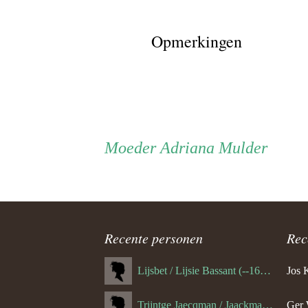
Opmerkingen
Persoon
Moeder
Moeder
Adriana Mulder
ouder
navigatie
Recente personen
Rec
Lijsbet / Lijsie Bassant (--1687)
Jos 
Trijntge Jaecqman / Jaackman (--1651)
Ger 