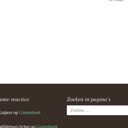
ente reacties
Zoeken in pagina’s
Zoeken
Kuipers
op
Gastenboek
naar:
Wildeboer-Schut
op
Gastenboek