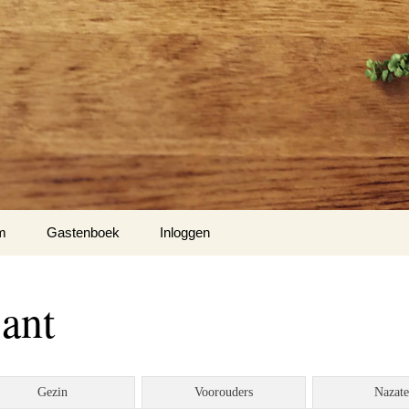
m
Gastenboek
Inloggen
ant
Gezin
Voorouders
Nazat