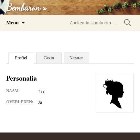
Bembaron »
Spring
Menu
naar
Zoeke
inhoud
in
stam
Profiel
Gezin
Nazaten
Personalia
NAAM:
???
OVERLEDEN:
Ja