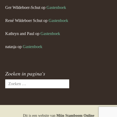
Ger Wildeboer-Schut
op
Gastenboek
René Wildeboer Schut
op
Gastenboek
Kathryn and Paul
op
Gastenboek
natasja
op
Gastenboek
Zoeken in pagina’s
Zoeken
naar:
Dit is een website van
Mijn Stamboom Online