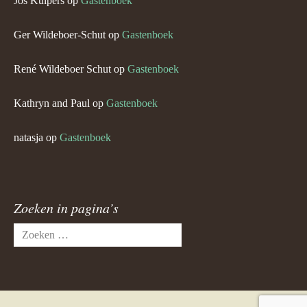
Jos Kuipers
op
Gastenboek
Ger Wildeboer-Schut
op
Gastenboek
René Wildeboer Schut
op
Gastenboek
Kathryn and Paul
op
Gastenboek
natasja
op
Gastenboek
Zoeken in pagina’s
Zoeken
naar: