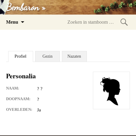
Bembaron »
Spring
Menu
naar
Zoeke
inhoud
in
stam
Profiel
Gezin
Nazaten
Personalia
NAAM:
? ?
DOOPNAAM:
?
OVERLEDEN:
Ja