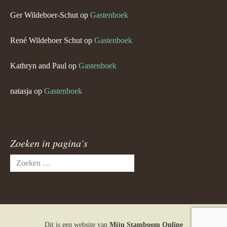
Ger Wildeboer-Schut
op
Gastenboek
René Wildeboer Schut
op
Gastenboek
Kathryn and Paul
op
Gastenboek
natasja
op
Gastenboek
Zoeken in pagina’s
Zoeken
naar:
Dit is een website van
Mijn Stamboom Online