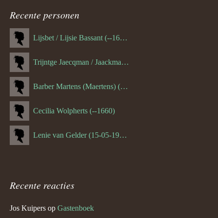
navigatie
Recente personen
Lijsbet / Lijsie Bassant (--1687)
Trijntge Jaecqman / Jaackman (--1651)
Barber Martens (Maertens) (--1658)
Cecilia Wolpherts (--1660)
Lenie van Gelder (15-05-1970)
Recente reacties
Jos Kuipers
op
Gastenboek