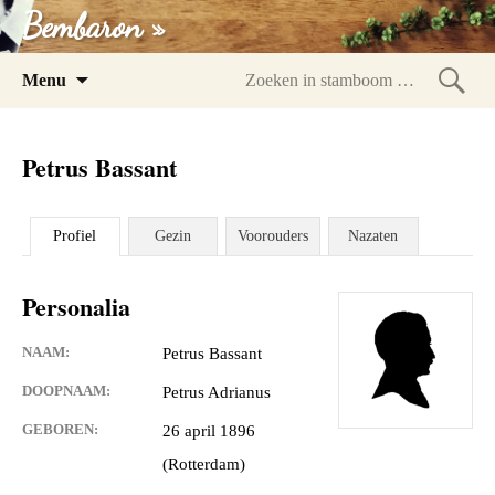
Bembaron »
Spring
Menu
naar
Zoeke
inhoud
in
Petrus Bassant
stam
Profiel
Gezin
Voorouders
Nazaten
Personalia
NAAM:
Petrus Bassant
DOOPNAAM:
Petrus Adrianus
GEBOREN:
26 april 1896
(Rotterdam)