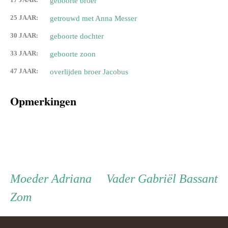
geboorte broer
25 JAAR:
getrouwd met Anna Messer
30 JAAR:
geboorte dochter
33 JAAR:
geboorte zoon
47 JAAR:
overlijden broer Jacobus
Opmerkingen
Persoon
Moeder
Vader
Moeder
Adriana
Vader
Gabriël Bassant
Zom
ouder