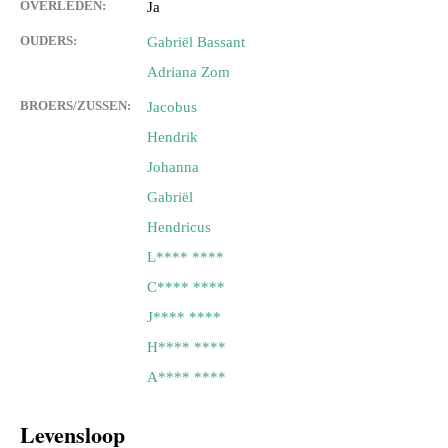
OVERLEDEN:
Ja
OUDERS:
Gabriël Bassant
Adriana Zom
BROERS/ZUSSEN:
Jacobus
Hendrik
Johanna
Gabriël
Hendricus
L**** ****
C**** ****
J**** ****
H**** ****
A**** ****
Levensloop