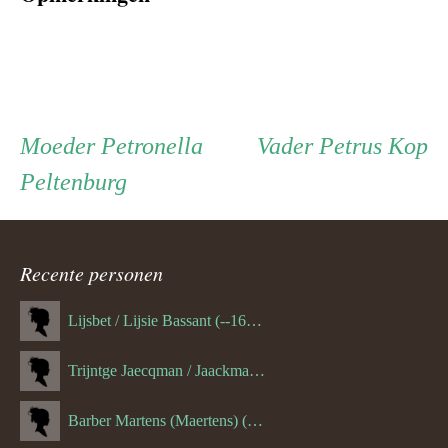
Persoon
Moeder
Vader
Moeder
Petronella
Vader
Petrus Kop
Peltenburg
ouder
navigatie
Recente personen
Lijsbet / Lijsie Bassant (--1687)
Trijntge Jaecqman / Jaackman (--1651)
Barber Martens (Maertens) (--1658)