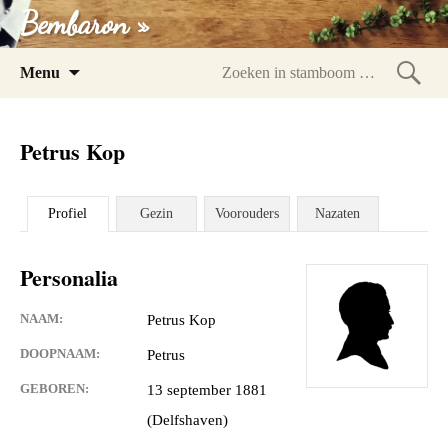
Bembaron »
Spring
Menu
naar
Zoeke
inhoud
in
Petrus Kop
stam
Profiel
Gezin
Voorouders
Nazaten
Personalia
NAAM:
Petrus Kop
DOOPNAAM:
Petrus
GEBOREN:
13 september 1881
(Delfshaven)