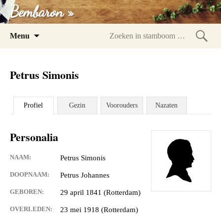
Bembaron »
Spring
Menu
naar
Zoeke
inhoud
in
Petrus Simonis
stam
Profiel
Gezin
Voorouders
Nazaten
Personalia
NAAM:
Petrus Simonis
DOOPNAAM:
Petrus Johannes
GEBOREN:
29 april 1841 (Rotterdam)
OVERLEDEN:
23 mei 1918 (Rotterdam)