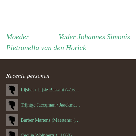
Persoon
Moeder
Vader
Moeder
Vader
Johannes Simonis
Pietronella van den Horick
ouder
navigatie
Recente personen
Lijsbet / Lijsie Bassant (--1687)
Trijntge Jaecqman / Jaackman (--1651)
Barber Martens (Maertens) (--1658)
Cecilia Wolpherts (--1660)