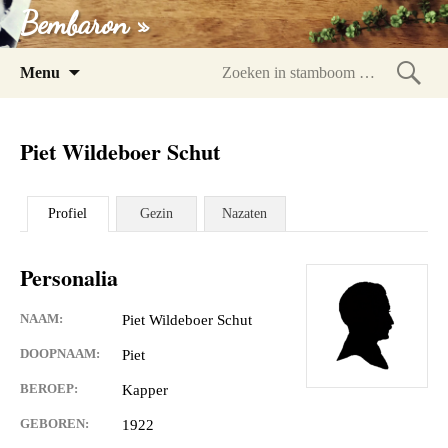
Bembaron »
Spring
Menu
naar
Zoeke
inhoud
in
Piet Wildeboer Schut
stam
Profiel
Gezin
Nazaten
Personalia
NAAM:
Piet Wildeboer Schut
DOOPNAAM:
Piet
BEROEP:
Kapper
GEBOREN:
1922