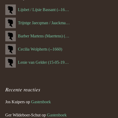
Lijsbet / Lijsie Bassant (--1687)
Trijntge Jaecqman / Jaackman (--1651)
Barber Martens (Maertens) (--1658)
Cecilia Wolpherts (--1660)
Lenie van Gelder (15-05-1970)
Recente reacties
Jos Kuipers
op
Gastenboek
Ger Wildeboer-Schut
op
Gastenboek