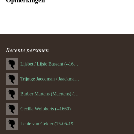
Recente personen
Lijsbet / Lijsie Bassant (--1687)
Trijntge Jaecqman / Jaackman (--1651)
Barber Martens (Maertens) (--1658)
Cecilia Wolpherts (--1660)
Lenie van Gelder (15-05-1970)