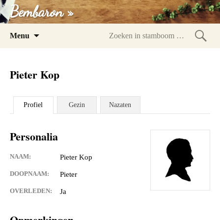
Bembaron »
Spring
Menu
naar
Zoeke
inhoud
in
Pieter Kop
stam
Profiel
Gezin
Nazaten
Personalia
NAAM:
Pieter Kop
DOOPNAAM:
Pieter
OVERLEDEN:
Ja
Opmerkingen