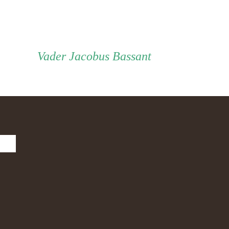
Vader
Vader
Jacobus Bassant