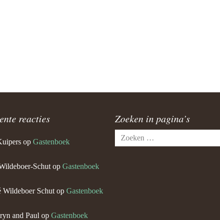
ente reacties
Zoeken in pagina’s
Zoeken
Kuipers
op
Gastenboek
naar:
Wildeboer-Schut
op
Gastenboek
 Wildeboer Schut
op
Gastenboek
ryn and Paul
op
Gastenboek