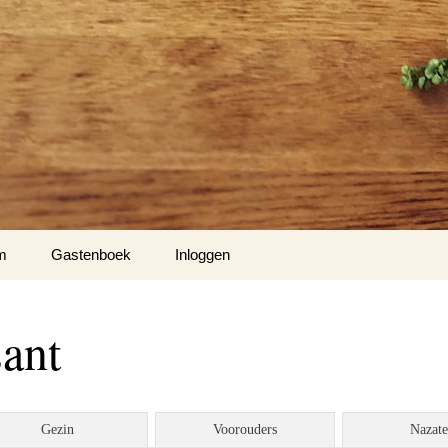
m
Gastenboek
Inloggen
ant
Gezin
Voorouders
Nazat