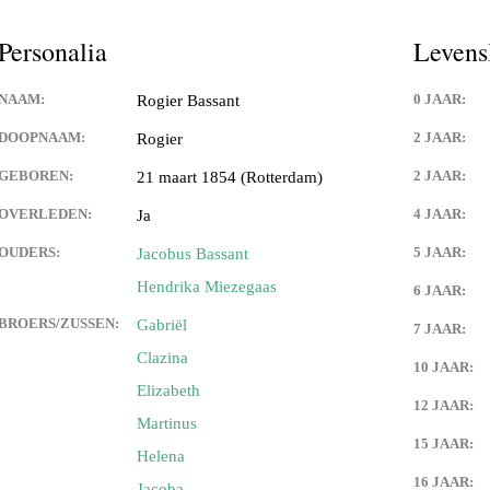
Personalia
Levens
NAAM:
0 JAAR:
Rogier Bassant
DOOPNAAM:
2 JAAR:
Rogier
GEBOREN:
2 JAAR:
21 maart 1854 (Rotterdam)
OVERLEDEN:
4 JAAR:
Ja
OUDERS:
5 JAAR:
Jacobus Bassant
Hendrika Miezegaas
6 JAAR:
BROERS/ZUSSEN:
Gabriël
7 JAAR:
Clazina
10 JAAR:
Elizabeth
12 JAAR:
Martinus
15 JAAR:
Helena
16 JAAR:
Jacoba