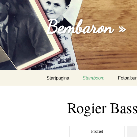
Bembaron »
Spring
Startpagina
Stamboom
Fotoalbu
naar
inhoud
Rogier Bass
Profiel