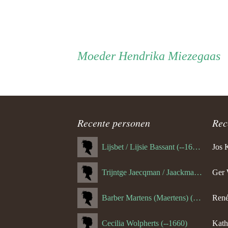
Persoon
Moeder
Moeder
Hendrika Miezegaas
ouder
navigatie
Recente personen
Rec
Lijsbet / Lijsie Bassant (--1687)
Jos 
Trijntge Jaecqman / Jaackman (--1651)
Ger 
Barber Martens (Maertens) (--1658)
René
Cecilia Wolpherts (--1660)
Kath