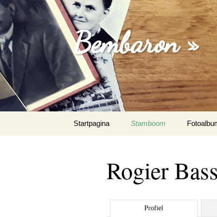
Bembaron »
Spring
Startpagina
Stamboom
Fotoalbu
naar
inhoud
Rogier Bass
Profiel