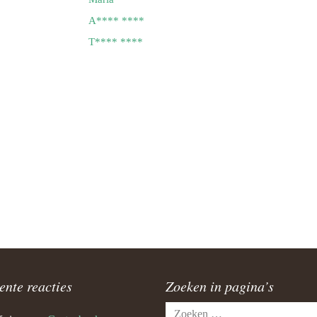
A**** ****
T**** ****
ente reacties
Zoeken in pagina’s
Zoeken