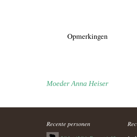
Opmerkingen
Persoon
Moeder
Moeder
Anna Heiser
ouder
navigatie
Recente personen
Rec