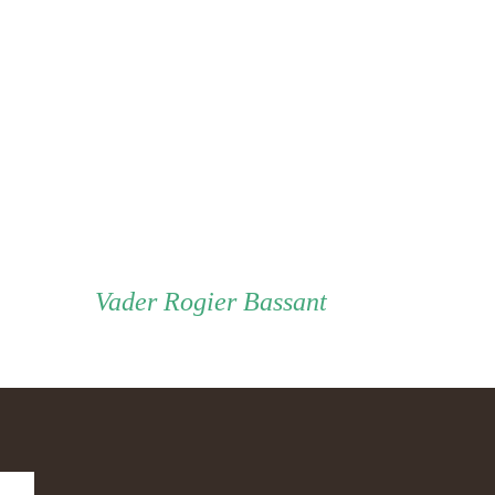
Vader
Vader
Rogier Bassant