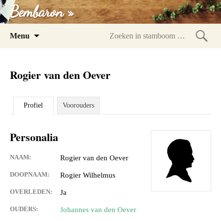
Bembaron »
Spring
Menu
naar
Zoeke
inhoud
in
Rogier van den Oever
stam
Profiel
Voorouders
Personalia
NAAM:
Rogier van den Oever
DOOPNAAM:
Rogier Wilhelmus
OVERLEDEN:
Ja
OUDERS:
Johannes van den Oever