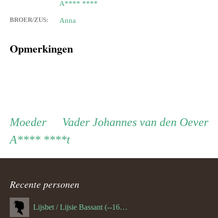
A**** ****
BROER/ZUS:
Anna
Opmerkingen
Persoon
Moeder
Vader
Moeder
Vader
Johannes van den Oever
A**** ****t
ouder
navigatie
Recente personen
Lijsbet / Lijsie Bassant (--1687)