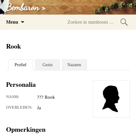
Bembaron »
Spring
Menu
naar
Zoeke
inhoud
in
Rook
stam
Profiel
Gezin
Nazaten
Personalia
NAAM:
??? Rook
OVERLEDEN:
Ja
Opmerkingen