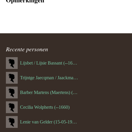
Recente personen
Lijsbet / Lijsie Bassant (--1687)
Trijntge Jaecqman / Jaackman (--1651)
Barber Martens (Maertens) (--1658)
Cecilia Wolpherts (--1660)
Lenie van Gelder (15-05-1970)