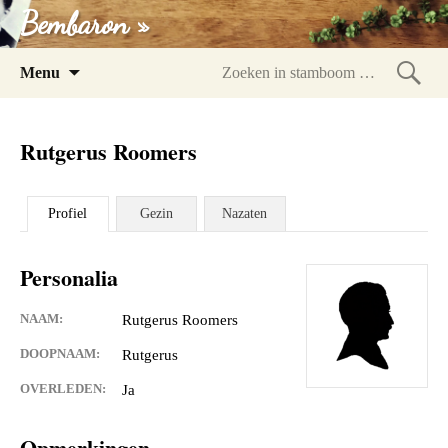
Bembaron »
Spring
Menu
naar
Zoeke
inhoud
in
Rutgerus Roomers
stam
Profiel
Gezin
Nazaten
Personalia
NAAM:
Rutgerus Roomers
DOOPNAAM:
Rutgerus
OVERLEDEN:
Ja
Opmerkingen