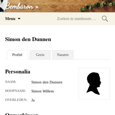
Bembaron »
Spring
Menu
naar
Zoeke
inhoud
in
Simon den Dunnen
stam
Profiel
Gezin
Nazaten
Personalia
NAAM:
Simon den Dunnen
DOOPNAAM:
Simon Willem
OVERLEDEN:
Ja
Opmerkingen