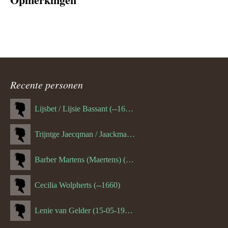
Recente personen
Lijsbet / Lijsie Bassant (--1687)
Trijntge Jaecqman / Jaackman (--1651)
Barber Martens (Maertens) (--1658)
Cecilia Wolpherts (--1660)
Lenie van Gelder (15-05-1970)