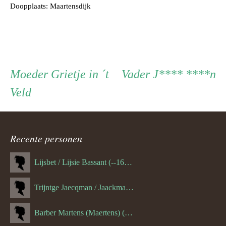
Doopplaats: Maartensdijk
Persoon
Moeder
Vader
Moeder
Grietje in ´t
Vader
J**** ****n
Veld
ouder
navigatie
Recente personen
Lijsbet / Lijsie Bassant (--1687)
Trijntge Jaecqman / Jaackman (--1651)
Barber Martens (Maertens) (--1658)