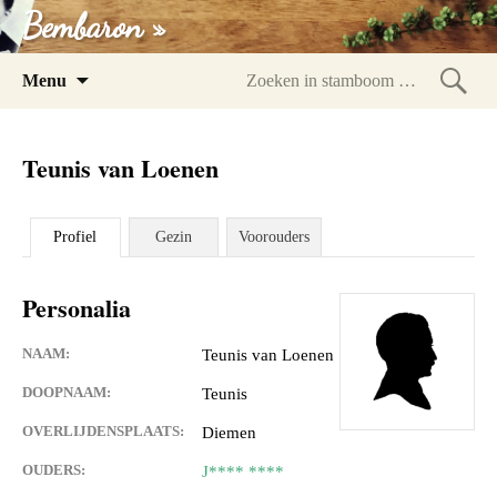
Bembaron »
Spring
Menu
naar
Zoeke
inhoud
in
Teunis van Loenen
stam
Profiel
Gezin
Voorouders
Personalia
NAAM:
Teunis van Loenen
DOOPNAAM:
Teunis
OVERLIJDENSPLAATS:
Diemen
OUDERS:
J**** ****