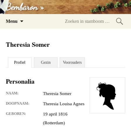
Bembaron »
Spring
Menu
naar
Zoeke
inhoud
in
Theresia Somer
stam
Profiel
Gezin
Voorouders
Personalia
NAAM:
Theresia Somer
DOOPNAAM:
Theresia Louisa Agnes
GEBOREN:
19 april 1816
(Rotterdam)