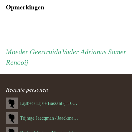
Opmerkingen
Persoon
Moeder
Vader
Moeder
Geertruida
Vader
Adrianus Somer
Renooij
ouder
navigatie
Recente personen
Lijsbet / Lijsie Bassant (--1687)
Trijntge Jaecqman / Jaackman (--1651)