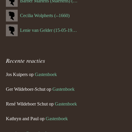
Barber Martens (Maertens) (--1658)
Cecilia Wolpherts (--1660)
Lenie van Gelder (15-05-1970)
Recente reacties
Jos Kuipers
op
Gastenboek
Ger Wildeboer-Schut
op
Gastenboek
René Wildeboer Schut
op
Gastenboek
Kathryn and Paul
op
Gastenboek