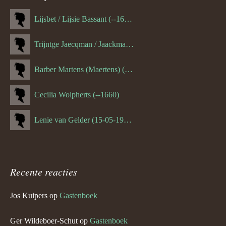
Lijsbet / Lijsie Bassant (--1687)
Trijntge Jaecqman / Jaackman (--1651)
Barber Martens (Maertens) (--1658)
Cecilia Wolpherts (--1660)
Lenie van Gelder (15-05-1970)
Recente reacties
Jos Kuipers
op
Gastenboek
Ger Wildeboer-Schut
op
Gastenboek