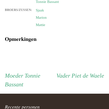
Tonnie Bassant
BROERS/ZUSSEN:
Sjaak
Marion
Mattie
Opmerkingen
Persoon
Moeder
Vader
Moeder
Tonnie
Vader
Piet de Waele
Bassant
ouder
navigatie
Recente personen