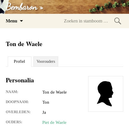
Bembaron »
Spring
Menu
naar
Zoeke
inhoud
in
Ton de Waele
stam
Profiel
Voorouders
Personalia
NAAM:
Ton de Waele
DOOPNAAM:
Ton
OVERLEDEN:
Ja
OUDERS:
Piet de Waele